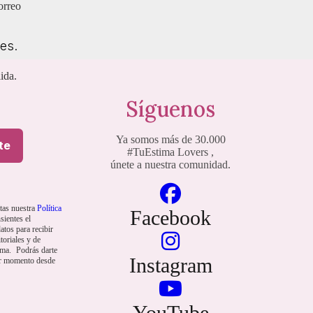
orreo
es.
ida.
Síguenos
Ya somos más de 30.000
nos y condiciones
te
#TuEstima Lovers
,
únete a nuestra comunidad.
ptas nuestra
Política
Facebook
sientes el
atos para recibir
toriales y de
ima. Podrás darte
Instagram
er momento desde
YouTube