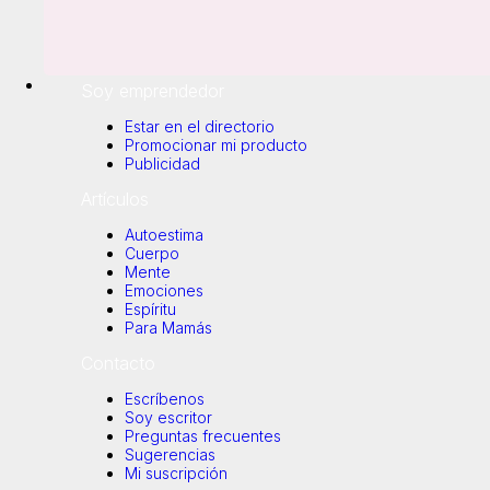
Nuestros emprendedores
Guías digitales
TuESTIMA Recomienda
Soy emprendedor
Estar en el directorio
Promocionar mi producto
Publicidad
Artículos
Autoestima
Cuerpo
Mente
Emociones
Espíritu
Para Mamás
Contacto
Escríbenos
Soy escritor
Preguntas frecuentes
Sugerencias
Mi suscripción