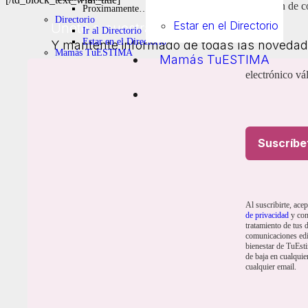
dirección de c
Proximamente…
Directorio
Estar en el Directorio
Únete a nuestra newsletter
Ir al Directorio
Estar en el Directorio
Y mantente informado de todas las novedad
Mamás TuESTIMA
Mamás TuESTIMA
electrónico vál
Por favor, introduce una dirección de correo electrónico válida.
Suscríbete
Al hacer clic en «Suscríbete», confirmas que aceptas nuestros Térmi
Suscríbe
Marcas
Al suscribirte, ace
de privacidad
y con
TuESTIMA magazine
tratamiento de tus d
TuESTIMA media
comunicaciones edi
Mamás TuESTIMA
bienestar de TuEst
LoveYourSelf
de baja en cualqui
cualquier email.
Quienes somos
Nuestra historia
Nuestros autores