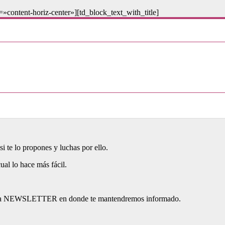
»content-horiz-center»][td_block_text_with_title]
neficios maravillosos?
 conmigo.
también por los momentos difíciles que has superado para poder llegar
i te lo propones y luchas por ello.
cual lo hace más fácil.
nuestra​ NEWSLETTER ​en donde te mantendremos informado.