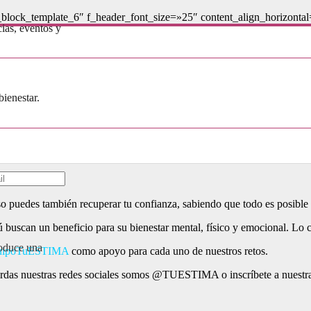
_block_template_6″ f_header_font_size=»25″ content_align_horizontal=
cias, eventos y
as a un reto puedes recibir be
fortunado y ganarte un ejemplar de mi guía “Autoestima” y una sesión
bienestar.
facción personal, no sólo por haber conseguido lo que te proponías sino 
 puedes también​ recuperar tu confianza, sabiendo que todo es posible s
​buscan un beneficio para ​su bienestar​ ​mental, físico​ y emocional. Lo 
roduce una
uipoTuESTIMA
como apoyo para cada uno de nuestros retos.
o te pierdas nuestras redes sociales somos @TUESTIMA o inscríbete a ​