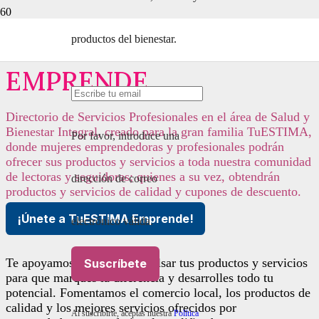
productos del bienestar.
DIRECTORIO TuESTIMA
EMPRENDE
Directorio de Servicios Profesionales en el área de Salud y
Bienestar Integral, creado para la gran familia TuESTIMA,
Por favor, introduce una
donde mujeres emprendedoras y profesionales podrán
ofrecer sus productos y servicios a toda nuestra comunidad
de lectoras y seguidoras; quienes a su vez, obtendrán
dirección de correo
productos y servicios de calidad y cupones de descuento.
¡Únete a TuESTIMA Emprende!
electrónico válida.
Te apoyamos a lanzar e impulsar tus productos y servicios
Suscríbete
para que marques la diferencia y desarrolles todo tu
potencial. Fomentamos el comercio local, los productos de
calidad y los mejores servicios ofrecidos por
Al suscribirte, aceptas nuestra
Política