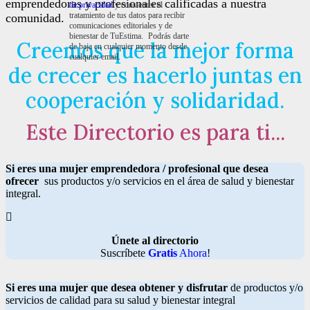
emprendedoras y profesionales calificadas a nuestra
de privacidad
y consientes el
tratamiento de tus datos para recibir
comunidad.
comunicaciones editoriales y de
bienestar de TuEstima. Podrás darte
Creemos que la mejor forma
de baja en cualquier momento desde
cualquier email.
de crecer es hacerlo juntas en
cooperación y solidaridad.
Este Directorio es para ti...
Si eres una mujer emprendedora / profesional que desea
ofrecer
sus productos y/o servicios en el área de salud y bienestar
integral.
Únete al directorio
Suscríbete
Gratis
Ahora
!
Si eres una mujer que desea obtener y disfrutar
de productos y/o
servicios de calidad para su salud y bienestar integral