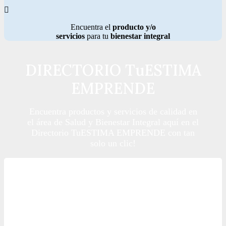
Encuentra el
producto y/o
servicios
para tu
bienestar integral
DIRECTORIO TuESTIMA
EMPRENDE
Encuentra productos y servicios de calidad en
el área de Salud y Bienestar Integral aquí en el
Directorio TuESTIMA EMPRENDE con tan
solo un clic!