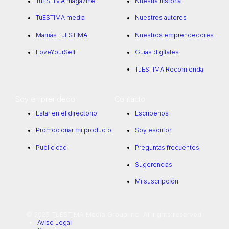
TuESTIMA magazine
Nuestra historia
TuESTIMA media
Nuestros autores
Mamás TuESTIMA
Nuestros emprendedores
LoveYourSelf
Guías digitales
TuESTIMA Recomienda
Soy emprendedor
Contacto
Estar en el directorio
Escríbenos
Promocionar mi producto
Soy escritor
Publicidad
Preguntas frecuentes
Sugerencias
Mi suscripción
© 2025 TuESTIMA Media Group Inc. All rights reserved.
Aviso Legal