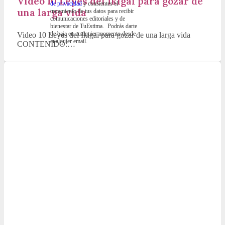
Video 10 Leyes del Ikigai para gozar de
de privacidad
y consientes el
una larga vida
tratamiento de tus datos para recibir
comunicaciones editoriales y de
bienestar de TuEstima. Podrás darte
de baja en cualquier momento desde
Video 10 Leyes del Ikigai para gozar de una larga vida
cualquier email.
CONTENIDO:…