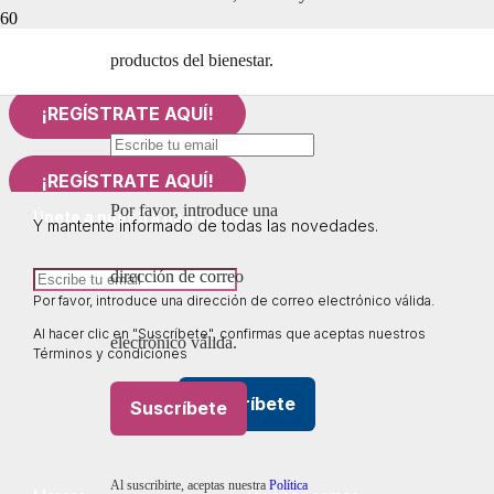
[ultimate_heading main_heading=»Retos Gratuitos»
heading_tag=»h1″][/ultimate_heading]
productos del bienestar.
¡REGÍSTRATE AQUÍ!
¡REGÍSTRATE AQUÍ!
Por favor, introduce una
Únete a nuestra newsletter
Y mantente informado de todas las novedades.
dirección de correo
Por favor, introduce una dirección de correo electrónico válida.
Al hacer clic en "Suscríbete", confirmas que aceptas nuestros
electrónico válida.
Términos y condiciones
Suscríbete
Suscríbete
Al suscribirte, aceptas nuestra
Política