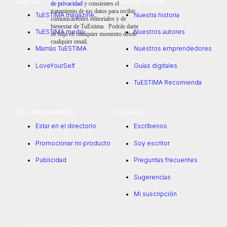
Marcas
Quienes somos
de privacidad
y consientes el
tratamiento de tus datos para recibir
TuESTIMA magazine
Nuestra historia
comunicaciones editoriales y de
bienestar de TuEstima. Podrás darte
TuESTIMA media
Nuestros autores
de baja en cualquier momento desde
cualquier email.
Mamás TuESTIMA
Nuestros emprendedores
LoveYourSelf
Guías digitales
TuESTIMA Recomienda
Soy emprendedor
Contacto
Estar en el directorio
Escríbenos
Promocionar mi producto
Soy escritor
Publicidad
Preguntas frecuentes
Sugerencias
Mi suscripción
© 2025 TuESTIMA Media Group Inc. All rights reserved.