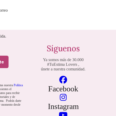
orreo
ida.
Síguenos
Ya somos más de 30.000
te
#TuEstima Lovers
,
únete a nuestra comunidad.
ptas nuestra
Política
Facebook
sientes el
atos para recibir
toriales y de
ima. Podrás darte
Instagram
er momento desde