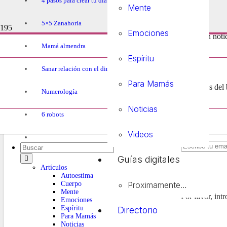
4 pasos para crear tu día
Mente
5×5 Zanahoria
Emociones
último en noti
Mamá almendra
Espíritu
Sanar relación con el dinero
Para Mamás
productos del 
Numerología
Noticias
6 robots
Videos
Guías digitales
Artículos
Autoestima
Cuerpo
Proximamente…
Mente
Por favor, int
Emociones
Espíritu
Directorio
Para Mamás
Noticias