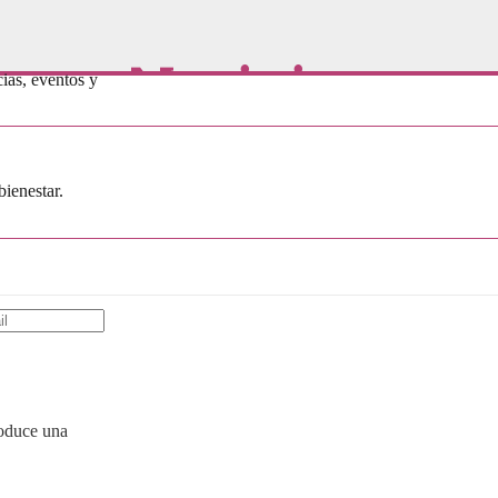
Noticias
cias, eventos y
bienestar.
roduce una