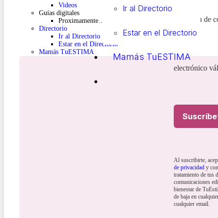
Videos
Ir al Directorio
Guías digitales
dirección de c
Proximamente…
Directorio
Estar en el Directorio
Ir al Directorio
Estar en el Directorio
Mamás TuESTIMA
Mamás TuESTIMA
electrónico vál
Suscríbe
Al suscribirte, ace
de privacidad
y con
tratamiento de tus d
comunicaciones edi
bienestar de TuEst
de baja en cualqui
cualquier email.