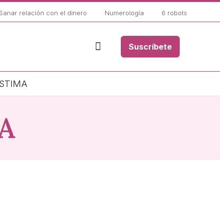
Sanar relación con el dinero
Numerología
6 robots
Suscríbete
STIMA
IA