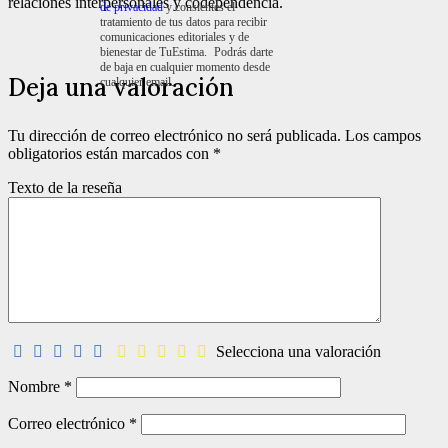
relaciones interpersonales y codependencia.
de privacidad
y consientes el
tratamiento de tus datos para recibir
comunicaciones editoriales y de
bienestar de TuEstima. Podrás darte
de baja en cualquier momento desde
Deja una valoración
cualquier email.
Tu dirección de correo electrónico no será publicada.
Los campos
obligatorios están marcados con
*
Texto de la reseña
Selecciona una valoración
Nombre
*
Correo electrónico
*