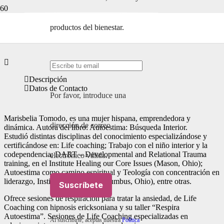
productos del bienestar.
Categorías de emprendedores:
Coaching y Crecimiento
Descripción
Datos de Contacto
Por favor, introduce una
Marisbelia Tomodo, es una mujer hispana, emprendedora y
dirección de correo
dinámica. Autora del libro: Autoestima: Búsqueda Interior.
Estudió distintas disciplinas del conocimiento especializándose y
certificándose en: Life coaching; Trabajo con el niño interior y la
codependencia; DART – Developmental and Relational Trauma
electrónico válida.
training, en el Institute Healing our Core Issues (Mason, Ohio);
Autoestima como camino espiritual y Teología con concentración en
liderazgo, Instituto Vineyard (Columbus, Ohio), entre otras.
Suscríbete
Ofrece sesiones de respiración para tratar la ansiedad, de Life
Coaching con hipnosis ericksoniana y su taller “Respira
Autoestima”. Sesiones de Life Coaching especializadas en
Al suscribirte, aceptas nuestra
Política