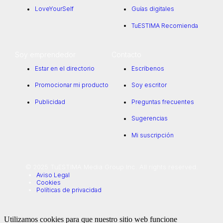
LoveYourSelf
Guías digitales
TuESTIMA Recomienda
Soy emprendedor
Contacto
Estar en el directorio
Escríbenos
Promocionar mi producto
Soy escritor
Publicidad
Preguntas frecuentes
Sugerencias
Mi suscripción
© 2025 TuESTIMA Media Group Inc. All rights reserved.
Aviso Legal
Cookies
Políticas de privacidad
Utilizamos cookies para que nuestro sitio web funcione