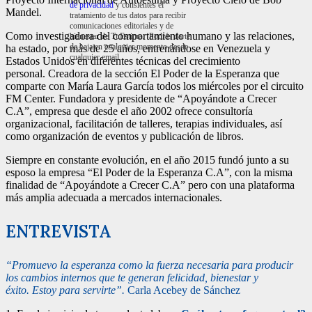
de privacidad
y consientes el
Mandel.
tratamiento de tus datos para recibir
comunicaciones editoriales y de
Como investigadora del comportamiento humano y las relaciones,
bienestar de TuEstima. Podrás darte
de baja en cualquier momento desde
ha estado, por más de 25 años, entrenándose en Venezuela y
cualquier email.
Estados Unidos en diferentes técnicas del crecimiento
personal. Creadora de la sección El Poder de la Esperanza que
comparte con María Laura García todos los miércoles por el circuito
FM Center. Fundadora y presidente de “Apoyándote a Crecer
C.A”,
empresa que desde el año 2002 ofrece consultoría
organizacional, facilitación de talleres, terapias individuales, así
como organización de eventos y publicación de libros.
Siempre en constante evolución, en el año 2015 fundó junto a su
esposo la empresa “El Poder de la Esperanza C.A”, con la misma
finalidad de “Apoyándote a Crecer C.A” pero con una plataforma
más amplia adecuada a mercados internacionales.
ENTREVISTA
“Promuevo la esperanza como la fuerza necesaria para producir
los cambios internos que te generan felicidad, bienestar y
éxito.
Estoy para servirte”.
Carla Acebey de Sánchez