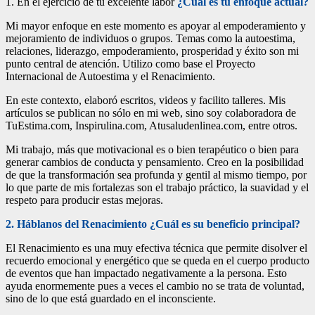
1. En el ejercicio de tu excelente labor
¿Cuál es tu enfoque actual?
Mi mayor enfoque en este momento es apoyar al empoderamiento y
mejoramiento de individuos o grupos. Temas como la autoestima,
relaciones, liderazgo, empoderamiento, prosperidad y éxito son mi
punto central de atención. Utilizo como base el Proyecto
Internacional de Autoestima y el Renacimiento.
En este contexto, elaboró escritos, videos y facilito talleres. Mis
artículos se publican no sólo en mi web, sino soy colaboradora de
TuEstima.com, Inspirulina.com, Atusaludenlinea.com, entre otros.
Mi trabajo, más que motivacional es o bien terapéutico o bien para
generar cambios de conducta y pensamiento. Creo en la posibilidad
de que la transformación sea profunda y gentil al mismo tiempo, por
lo que parte de mis fortalezas son el trabajo práctico, la suavidad y el
respeto para producir estas mejoras.
2. Háblanos del Renacimiento ¿Cuál es su beneficio principal?
El Renacimiento es una muy efectiva técnica que permite disolver el
recuerdo emocional y energético que se queda en el cuerpo producto
de eventos que han impactado negativamente a la persona. Esto
ayuda enormemente pues a veces el cambio no se trata de voluntad,
sino de lo que está guardado en el inconsciente.