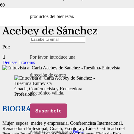
Entrevista a: Carla
productos del bienestar.
Acebey de Sánchez
Por:
Por favor, introduce una
Denisse Troconis
dirección de correo
Coach, Conferencista y Renacedora
electrónico válida.
Profesional
BIOGRAFÍA
Suscríbete
Mujer, esposa, madre y empresaria. Conferencista Internacional,
Renacedora Profesional, Coach, Escritora y Líder Certificada del
Al suscribirte, aceptas nuestra
Política
Proyecto Internacional de Autoestima y Proyecto Cielo de Bob